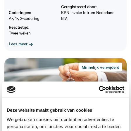
Geregistreerd door:
Coderingen:
KPN inzake Intrum Nederland
A-, 1-, 2-codering
B.V.
Reactietijd:
Twee weken
Lees meer
Minnelijk verwijderd
Deze website maakt gebruik van cookies
Odido besluit coderingen te verwijderen; cliënt
kan auto financieren
We gebruiken cookies om content en advertenties te
personaliseren, om functies voor social media te bieden
Coderingen:
Geregistreerd door: