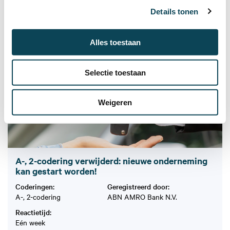
Reactietijd:
Details tonen
Eén dag
Lees meer
Alles toestaan
Selectie toestaan
Minnelijk verwijderd
Weigeren
A-, 2-codering verwijderd: nieuwe onderneming
kan gestart worden!
Coderingen:
Geregistreerd door:
A-, 2-codering
ABN AMRO Bank N.V.
Reactietijd:
Eén week