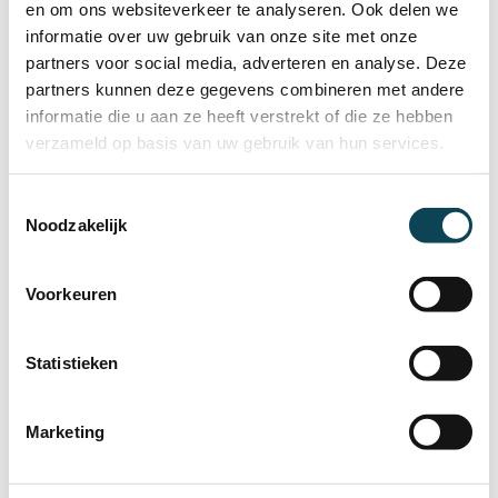
en om ons websiteverkeer te analyseren. Ook delen we
A, 2, H-codering
Odido Netherlands B.V.
informatie over uw gebruik van onze site met onze
Reactietijd:
partners voor social media, adverteren en analyse. Deze
Eén maand
partners kunnen deze gegevens combineren met andere
Lees meer
informatie die u aan ze heeft verstrekt of die ze hebben
verzameld op basis van uw gebruik van hun services.
Minnelijk verwijderd
Toestemmingsselectie
Noodzakelijk
Voorkeuren
Statistieken
Binnen één dag succes, verwijdering van AH-
codering
Marketing
Geregistreerd door:
Coderingen:
Volkswagen Pon Financial
A,H
Services