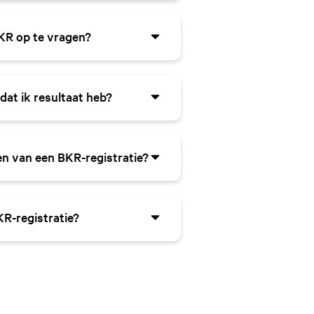
 zal automatisch komen te
tratiesysteem van Stichting BKR
KR op te vragen?
atum
van de registratie. Een
aatst op het moment dat het
e BKR-overzicht is gratis en is
 Vijf jaar na deze datum, zal de
te van het BKR. Wil je een
atisch komen te vervallen en
dat ik resultaat heb?
cht ontvangen via de post, is
 website van het BKR. De kosten
 termijn voor een juridische
R-overzicht zijn € 12,95,-. In
e gevallen duurt een procedure
un je online het overzicht
en van een BKR-registratie?
eze
snelheid van een procedure
 er op jouw naam geregistreerd
 aantal factoren. Besluit een
rs is, bieden wij in elk dossier
te gaan tot verwijdering, is dit
or een procedure
kan daarom
ele werkdagen gerealiseerd.
KR-registratie?
n. Voor het verwijderen van een
n van onze juridisch adviseurs
tie kun je rekening houden met
ting kunnen maken voor jouw
 een negatieve BKR-registratie
80,-. Wil je weten wat de kosten
-overzicht opvragen
. In drie
specifieke situatie? Neem dan
t overzicht opvragen en inzien
ren je graag.
egistreerd staat. Wij helpen je