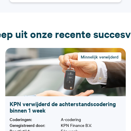
ep uit onze recente succes
Minnelijk verwijderd
KPN verwijderd de achterstandscodering
binnen 1 week
Coderingen:
A-codering
Geregistreerd door:
KPN Finance B.V.
Reactietijd:
Eén week