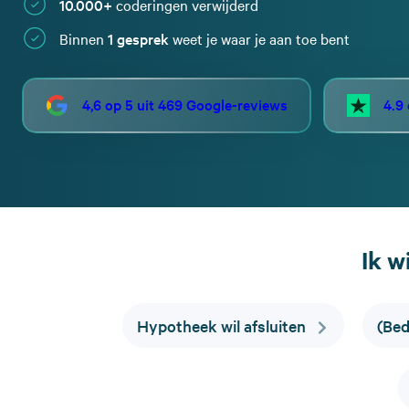
10.000+
coderingen verwijderd
Binnen
1 gesprek
weet je waar je aan toe bent
4,6 op 5 uit 469 Google-reviews
4.9
Ik w
Hypotheek wil afsluiten
(Bed