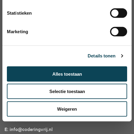
Statistieken
Marketing
Details tonen
Vrijblijvend adviesgesprek aanvragen
Alles toestaan
Selectie toestaan
Contact
Innovatiepark 3A
Weigeren
4906 AA Oosterhout
T: 088 - 426 3737
E: info@coderingvrij.nl