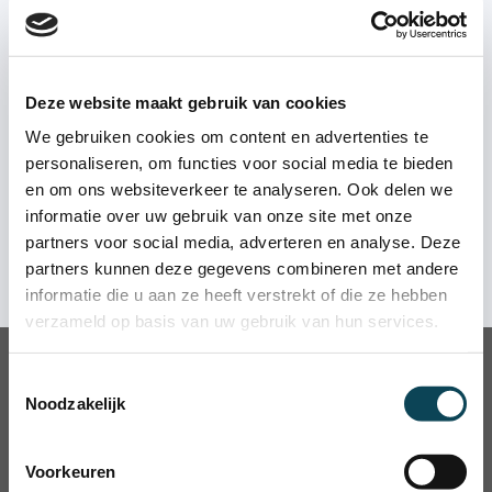
registratie bestaat uit drie onderdelen: het
gecombineerd uitgevoerd. Dit scheelt tijd! Door dit
Wat is een juridische procedure?
verzamelen van alle informatie en documenten,
gecombineerde verzoek hoeft de
een gecombineerd informatieverzoek en juridisch
kredietverstrekker maar op één verzoek te
Een juridische procedure bij CoderingVrij bestaat
bezwaarschrift en het beoordelen van de reactie.
reageren in plaats van twee losse verzoeken.
uit het uitvoeren van een traject ter verwijdering
Deze website maakt gebruik van cookies
van een registratie. De procedure wordt uitgevoerd
Ook gezien in
We gebruiken cookies om content en advertenties te
door een jurist en volgens de bijbehorende wet- en
personaliseren, om functies voor social media te bieden
Werkwijze BKR-registratie verwijderen
regelgeving.
en om ons websiteverkeer te analyseren. Ook delen we
De verschillende juridische trajecten bij CoderingVrij.
informatie over uw gebruik van onze site met onze
partners voor social media, adverteren en analyse. Deze
partners kunnen deze gegevens combineren met andere
Laat nu jouw negatieve BKR-
informatie die u aan ze heeft verstrekt of die ze hebben
registratie verwijderen!
verzameld op basis van uw gebruik van hun services.
Dhr.
mevr.
Toestemmingsselectie
Noodzakelijk
Voorkeuren