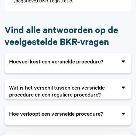
(negatieve) BKR-registratie.
Vind alle antwoorden op de
veelgestelde BKR-vragen
Hoeveel kost een versnelde procedure?
Een versnelde procedure ter verwijdering van een
negatieve BKR-registratie kan al worden
Wat is het verschil tussen een versnelde
uitgevoerd vanaf € 1.580,-. Afhankelijk van het
procedure en een reguliere procedure?
type procedure dat je kiest, kan de prijs variëren.
Het verschil tussen de procedures is de snelheid
Hoe verloopt een versnelde procedure?
waarmee de procedure is afgerond. Bij een
versnelde procedure worden het
Een versnelde procedure ter verwijdering van de
informatieverzoek en juridisch bezwaarschrift