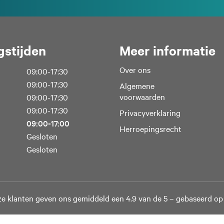
stijden
Meer informatie
Over ons
09:00-17:30
09:00-17:30
Algemene
voorwaarden
09:00-17:30
09:00-17:30
Privacyverklaring
ik van cookies
09:00-17:00
Herroepingsrecht
ontent en advertenties te personaliseren, om functies voor soci
Gesloten
erkeer te analyseren. Ook delen we informatie over uw gebruik
Gesloten
or social media, adverteren en analyse. Deze partners kunnen 
ormatie die u aan ze heeft verstrekt of die ze hebben verzameld
es.
e klanten geven ons gemiddeld een 4.9 van de 5 – gebaseerd op
Voorkeuren
Statistieken
Market