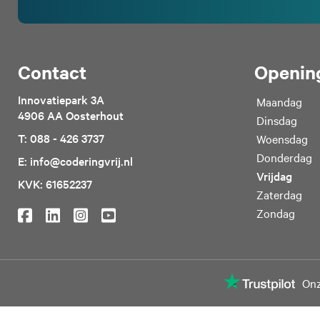
Contact
Opening
Innovatiepark 3A
Maandag
4906 AA Oosterhout
Dinsdag
T: 088 - 426 3737
Woensdag
Donderdag
E: info@coderingvrij.nl
Deze website maakt gebru
Vrijdag
KVK: 61652237
We gebruiken cookies om c
Zaterdag
bieden en om ons websitev
Zondag
site met onze partners vo
combineren met andere inf
uw gebruik van hun servic
Onz
Toestemmingsselectie
Noodzakelijk