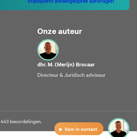
Vrijblijvend adviesgesprek aanvragen
Onze auteur
dhr. M. (Merijn) Brocaar
Alles toestaan
Directeur & Juridisch adviseur
al media te
 van onze
Selectie toestaan
deze gegevens
 op basis van
Weigeren
 443 beoordelingen.
Kom in contact
ing
Details tonen