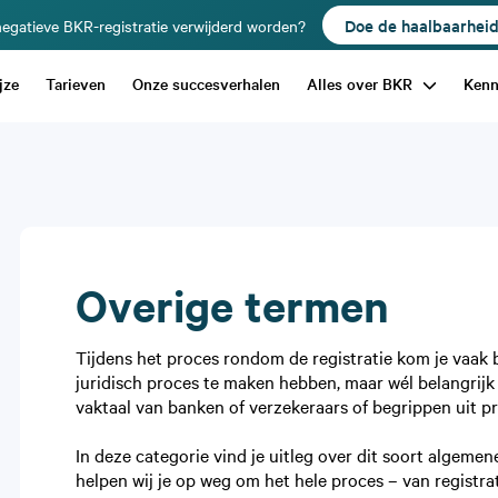
Doe de haalbaarhei
egatieve BKR-registratie verwijderd worden?
jze
Tarieven
Onze succesverhalen
Alles over BKR
Ken
Overige termen
Tijdens het proces rondom de registratie kom je vaak 
juridisch proces te maken hebben, maar wél belangrijk 
vaktaal van banken of verzekeraars of begrippen uit p
In deze categorie vind je uitleg over dit soort algeme
helpen wij je op weg om het hele proces – van registra