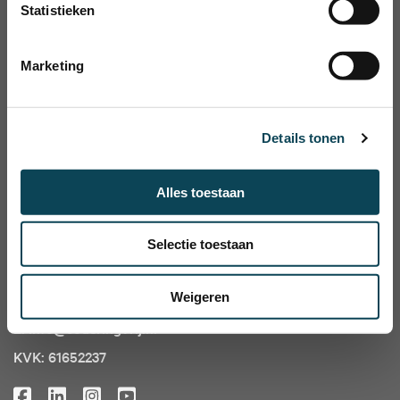
Statistieken
Marketing
Vrijblijvend adviesgesprek aanvragen
Details tonen
Alles toestaan
Contact
Selectie toestaan
Innovatiepark 3A
4906 AA Oosterhout
Weigeren
T: 088 - 426 3737
E: info@coderingvrij.nl
KVK: 61652237