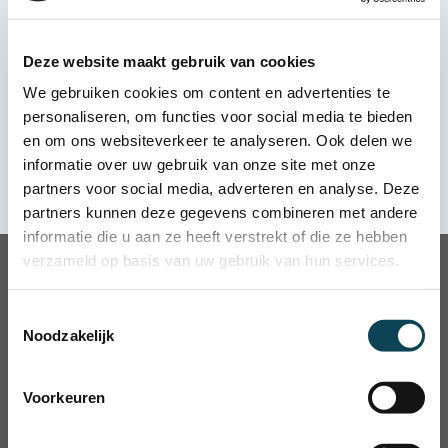
Een betaalachterstand betekent dat de gemaakte
bijzonderheidscodering
te plaatsen. Door het
staat.
betaalafspraak niet wordt nagekomen. De betaling
plaatsten van deze codering, verandert jouw
Ook gezien in
die je moest doen, is niet gedaan. Loop je achter
positieve BKR-registratie in een negatieve BKR-
Deze website maakt gebruik van cookies
Wat is een BKR-registratie?
met betalen voor een periode van twee of drie
registratie. Een negatieve BKR-registratie zorgt in
Alle BKR coderingen op één rij
We gebruiken cookies om content en advertenties te
maanden? Dan heeft dit invloed op jouw BKR-
de meeste gevallen voor financiële belemmering.
Mijn BKR checken
registratie.
personaliseren, om functies voor social media te bieden
en om ons websiteverkeer te analyseren. Ook delen we
informatie over uw gebruik van onze site met onze
Laat nu jouw negatieve BKR-
partners voor social media, adverteren en analyse. Deze
partners kunnen deze gegevens combineren met andere
registratie verwijderen!
informatie die u aan ze heeft verstrekt of die ze hebben
verzameld op basis van uw gebruik van hun services.
Dhr.
mevr.
Toestemmingsselectie
Noodzakelijk
Voorkeuren