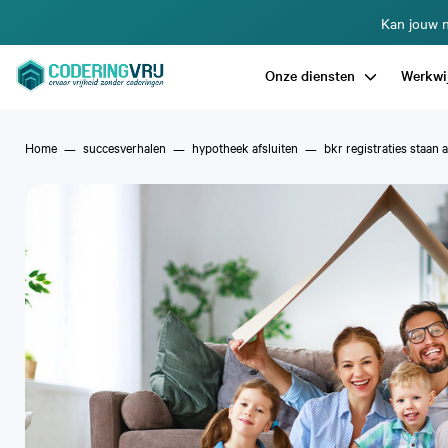
Kan jouw n
Onze diensten
Werkwi
Home
succesverhalen
hypotheek afsluiten
bkr registraties staan