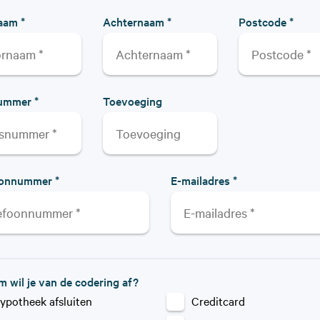
aam *
Achternaam *
Postcode *
ummer *
Toevoeging
oonnummer *
E-mailadres *
 wil je van de codering af?
ypotheek afsluiten
Creditcard