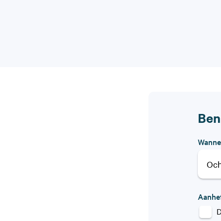
Ben
Wannee
Aanhe
D