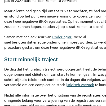
pas in 2027 automatisch komen te vervallen.
Maar cliënte had geen tijd om tot 2027 te wachten, ze had na
en stond op het punt een nieuwe woning te kopen. Een wonin
deze twee negatieve BKR-registraties. Op het moment dat cli
zouden kunnen kopen, zouden zij op straat komen te staan!
Samen met een adviseur van
CoderingVrij
werd al
snel besloten dat er actie ondernomen moest worden. Er werd
procedure gestart om deze twee negatieve BKR-registraties a
Start minnelijk traject
De dag dat het juridisch traject werd opgestart, heeft de beha
opgenomen met cliënte om van start te kunnen gaan. Er was ge
schriftelijk als telefonisch contact in de dagen die volgden, w
verzameld om een compleet en sterk
juridisch verzoek
te kun
Nadat alle informatie over het ontstaan van de registraties, de
dringende belang voor verwijdering van de registraties verza
worden opgesteld en verzonden naar de kredietverstrekker.