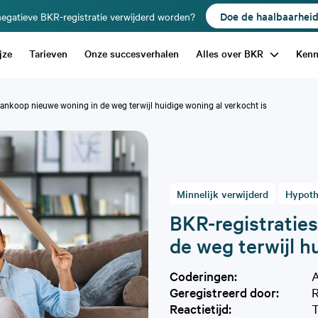
Doe de haalbaarhei
egatieve BKR-registratie verwijderd worden?
jze
Tarieven
Onze succesverhalen
Alles over BKR
Ken
 aankoop nieuwe woning in de weg terwijl huidige woning al verkocht is
Minnelijk verwijderd
Hypoth
BKR-registratie
de weg terwijl h
Coderingen:
A
Geregistreerd door:
R
Reactietijd: