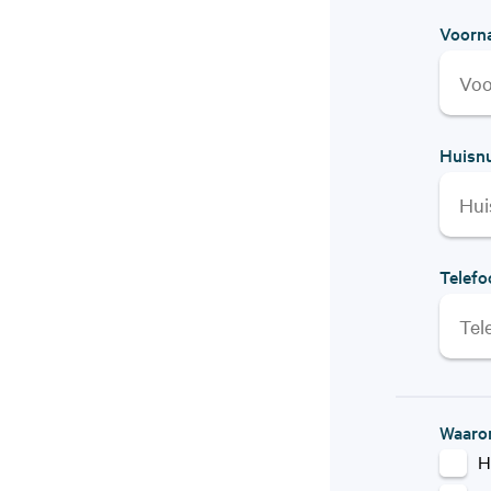
Voorn
Huisn
Telef
Waarom
H