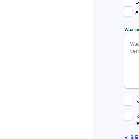
L
A
Waarom
I
I
g
Vrijbl