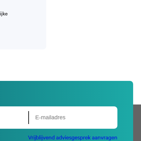
ijke
Vrijblijvend adviesgesprek aanvragen