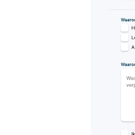
Waarom
H
L
A
Waarom
I