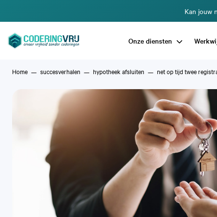
Kan jouw n
Onze diensten
Werkwi
Home
succesverhalen
hypotheek afsluiten
net op tijd twee regist