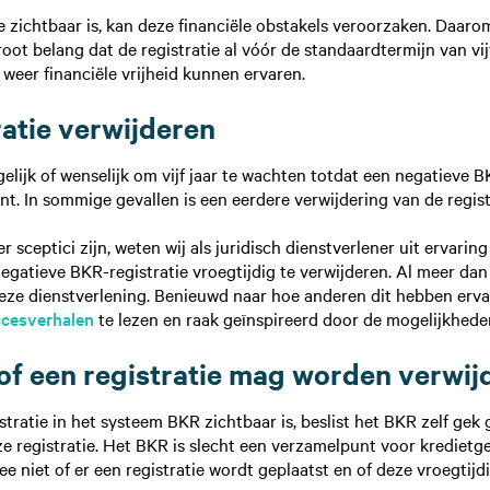
e zichtbaar is, kan deze financiële obstakels veroorzaken. Daarom
t belang dat de registratie al vóór de standaardtermijn van vij
j weer financiële vrijheid kunnen ervaren.
atie verwijderen
ogelijk of wenselijk om vijf jaar te wachten totdat een negatieve B
nt. In sommige gevallen is een eerdere verwijdering van de regis
 sceptici zijn, weten wij als juridisch dienstverlener uit ervaring
egatieve BKR-registratie vroegtijdig te verwijderen. Al meer dan 
ze dienstverlening. Benieuwd naar hoe anderen dit hebben erva
cesverhalen
te lezen en raak geïnspireerd door de mogelijkhede
 of een registratie mag worden verwi
tratie in het systeem BKR zichtbaar is, beslist het BKR zelf gek
e registratie. Het BKR is slecht een verzamelpunt voor kredietge
ee niet of er een registratie wordt geplaatst en of deze vroegti