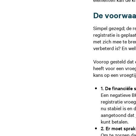
De voorwaa
Simpel gezegd; de r
registratie is geplaa
met zich mee te bre
verbeterd is? En we
Voorop gesteld dat 
heeft voor een vroeg
kans op een vroegti
1. De financiële s
Een negatieve BK
registratie vroe
nu stabiel is en
aangetoond dat j
kunt betalen.
2. Er moet sprak
Om te zorgen dat