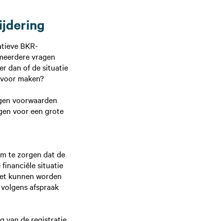
ijdering
atieve BKR-
ch meerdere vragen
r dan of de situatie
ervoor maken?
igen voorwaarden
rgen voor een grote
Om te zorgen dat de
financiële situatie
moet kunnen worden
 volgens afspraak
 van de registratie,