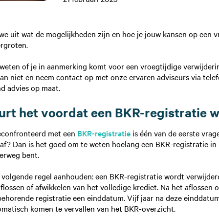
n we uit wat de mogelijkheden zijn en hoe je jouw kansen op een v
ergroten.
n weten of je in aanmerking komt voor een vroegtijdige verwijder
 dan niet en neem contact op met onze ervaren adviseurs via te
end advies op maat.
rt het voordat een BKR-registratie 
econfronteerd met een
BKR-registratie
is één van de eerste vrag
af? Dan is het goed om te weten hoelang een BKR-registratie in b
derweg bent.
de volgende regel aanhouden: een BKR-registratie wordt verwijder
 aflossen of afwikkelen van het volledige krediet. Na het aflossen 
ijbehorende registratie een einddatum. Vijf jaar na deze einddatu
omatisch komen te vervallen van het BKR-overzicht.