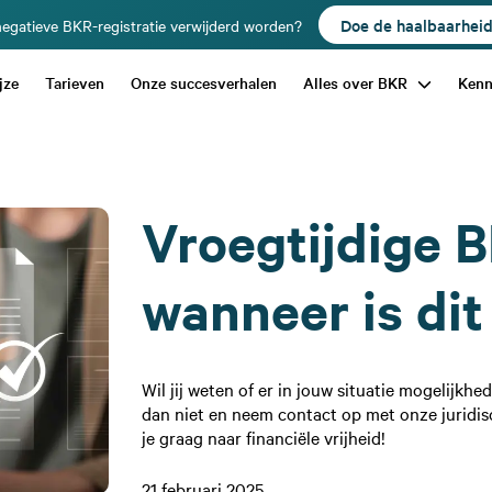
Doe de haalbaarhei
egatieve BKR-registratie verwijderd worden?
jze
Tarieven
Onze succesverhalen
Alles over BKR
Ken
Vroegtijdige B
wanneer is dit
Wil jij weten of er in jouw situatie mogelijkhe
dan niet en neem contact op met onze juridi
je graag naar financiële vrijheid!
21 februari 2025