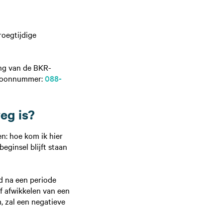
roegtijdige
ing van de BKR-
lefoonnummer:
088-
weg is?
en: hoe kom ik hier
eginsel blijft staan
d na een periode
of afwikkelen van een
m, zal een negatieve