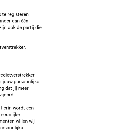
s te registeren
langer dan één
zijn ook de partij die
etverstrekker.
redietverstrekker
n jouw persoonlijke
ng dat jij meer
wijderd.
 Hierin wordt een
rsoonlijke
enten willen wij
persoonlijke