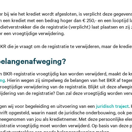
r bij wie het krediet wordt afgesloten, is verplicht deze gegeven
 een krediet met een bedrag hoger dan € 250,- en een looptijd 
ietverstrekker die de registratie (verplicht) laat plaatsen en zij 
r een vroegtijdige verwijdering.
BKR die je vraagt om de registratie te verwijderen, maar de kredi
 belangenafweging?
n BKR-registratie vroegtijdig kan worden verwijderd, maakt de k
ing
. Hierin wegen zij simpelweg de belangen van het BKR af tege
oegtijdige verwijdering van de registratie. Blijkt uit deze afwegi
jdering van de registratie? Dan zal deze vroegtijdig worden ver
rgen wij voor begeleiding en uitvoering van een
juridisch traject
.
rift opgesteld, waarin naast de juridische onderbouwing, ook pe
egenomen van jou als kredietnemer. Met deze persoonlijke elem
gistratie vroegtijdig moet worden verwijderd. Op basis van deze 
redietverstrekker een goede belangenafweging maken.