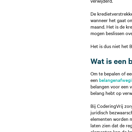
verwijderd.
De kredietverstrekke
wanneer het gaat om
maand. Het is de kred
mogen beslissen ove
Het is dus niet het 
Wat is een
Om te bepalen of ee
een
belangenafweg
belangen voor een vr
belang hebt op verwi
Bij CoderingVrij zo
juridisch bezwaarsch
elementen worden me
laten zien dat de re
elementen kan de k