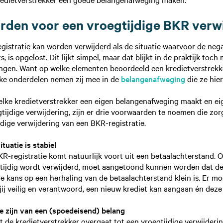
rden voor een vroegtijdige BKR verw
egistratie kan worden verwijderd als de situatie waarvoor de neg
ts, is opgelost. Dit lijkt simpel, maar dat blijkt in de praktijk to
ngen. Want op welke elementen beoordeeld een kredietverstrekke
lke onderdelen nemen zij mee in de
belangenafweging
die ze hi
elke kredietverstrekker een eigen belangenafweging maakt en e
tijdige verwijdering, zijn er drie voorwaarden te noemen die zo
jdige verwijdering van een BKR-registratie.
ituatie is stabiel
R-registratie komt natuurlijk voort uit een betaalachterstand. 
gtijdig wordt verwijderd, moet aangetoond kunnen worden dat de 
 de kans op een herhaling van de betaalachterstand klein is. Er 
ij veilig en verantwoord, een nieuw krediet kan aangaan én deze
e zijn van een (spoedeisend) belang
 de kredietverstrekker overgaat tot een vroegtijdige verwijdering