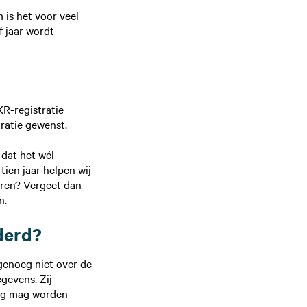
 is het voor veel
f jaar wordt
KR-registratie
tratie gewenst.
 dat het wél
tien jaar helpen wij
ren? Vergeet dan
n.
jderd?
 genoeg niet over de
gevens. Zij
jdig mag worden