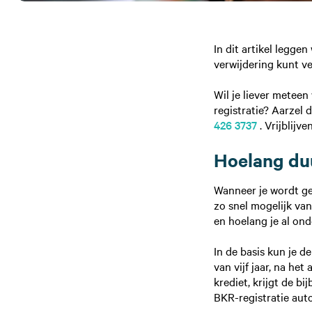
In dit artikel legge
verwijdering kunt v
Wil je liever metee
registratie? Aarzel
426 3737
. Vrijblijv
Hoelang duu
Wanneer je wordt g
zo snel mogelijk van
en hoelang je al on
In de basis kun je 
van vijf jaar, na het
krediet, krijgt de b
BKR-registratie aut